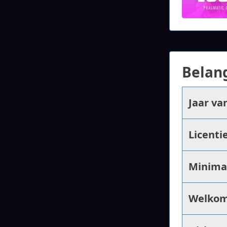
Belang
Jaar va
Licenti
Minimal
Welkom