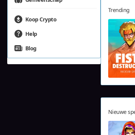
Trending
Koop Crypto
Help
Blog
Nieuwe spe