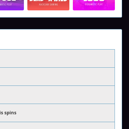
s spins