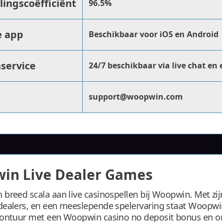
lingscoëfficiënt
96.5%
e app
Beschikbaar voor iOS en Android
service
24/7 beschikbaar via live chat en 
support@woopwin.com
in Live Dealer Games
breed scala aan live casinospellen bij Woopwin. Met zijn
dealers, en een meeslepende spelervaring staat Woopwin
vontuur met een Woopwin casino no deposit bonus en on