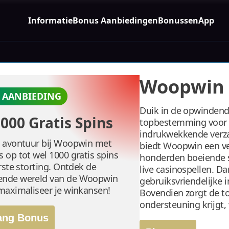
Informatie
Bonus Aanbiedingen
Bonussen
App
Woopwin
E AANBIEDING
Duik in de opwindend
1000 Gratis Spins
topbestemming voor c
indrukwekkende verzam
e avontuur bij Woopwin met
biedt Woopwin een ve
 op tot wel 1000 gratis spins
honderden boeiende s
erste storting. Ontdek de
live casinospellen. Da
nde wereld van de Woopwin
gebruiksvriendelijke i
 maximaliseer je winkansen!
Bovendien zorgt de to
ondersteuning krijgt
ang Bonus